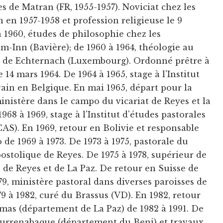
s de Matran (FR, 1955-1957). Noviciat chez les
en 1957-1958 et profession religieuse le 9
 1960, études de philosophie chez les
m-Inn (Bavière); de 1960 à 1964, théologie au
te de Echternach (Luxembourg). Ordonné prêtre à
 14 mars 1964. De 1964 à 1965, stage à l'Institut
ain en Belgique. En mai 1965, départ pour la
ministère dans le campo du vicariat de Reyes et la
68 à 1969, stage à l'Institut d'études pastorales
CAS). En 1969, retour en Bolivie et responsable
de 1969 à 1973. De 1973 à 1975, pastorale du
ostolique de Reyes. De 1975 à 1978, supérieur de
e de Reyes et de La Paz. De retour en Suisse de
979, ministère pastoral dans diverses paroisses de
9 à 1982, curé du Brassus (VD). En 1982, retour
amas (département de La Paz) de 1982 à 1991. De
 Rurrenabaque (département du Beni) et travaux