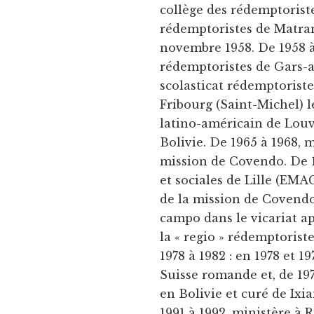
collège des rédemptoriste
rédemptoristes de Matran 
novembre 1958. De 1958 à
rédemptoristes de Gars-a
scolasticat rédemptoris
Fribourg (Saint-Michel) le
latino-américain de Louv
Bolivie. De 1965 à 1968, 
mission de Covendo. De 19
et sociales de Lille (EMA
de la mission de Covendo 
campo dans le vicariat ap
la « regio » rédemptorist
1978 à 1982 : en 1978 et 1
Suisse romande et, de 197
en Bolivie et curé de Ixi
1991 à 1992, ministère à