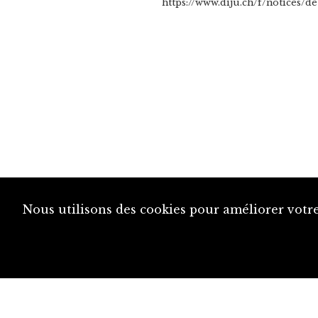
https://www.diju.ch/f/notices/d
Nous utilisons des cookies pour améliorer votre
diju@diju.ch