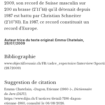
2009, son record de Suisse masculin sur
200 m brasse (2'11"44) qu'il détenait depuis
1987 est battu par Christian Schneiter
(2'10"93). En 1987, ce record constituait un
record d'Europe.
Auteur·trice du texte original: Emma Chatelain,
28/07/2009
Bibliographie
www.objectifreussir.ch/FR/cadre_repertoire/Interview/Spor
(28.7.2009)
Suggestion de citation
Emma Chatelain, «Dagon, Etienne (1960-)»,
Dictionnaire
du Jura (DIJU)
,
https://www.diju.ch/f/notices/detail/7196-dagon-
etienne-1960, consulté le 06/08/2026.