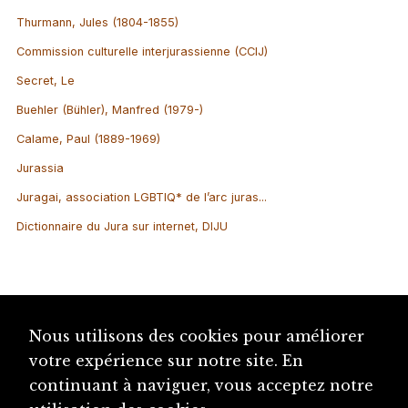
Thurmann, Jules (1804-1855)
Commission culturelle interjurassienne (CCIJ)
Secret, Le
Buehler (Bühler), Manfred (1979-)
Calame, Paul (1889-1969)
Jurassia
Juragai, association LGBTIQ* de l’arc juras...
Dictionnaire du Jura sur internet, DIJU
Nous utilisons des cookies pour améliorer
votre expérience sur notre site. En
continuant à naviguer, vous acceptez notre