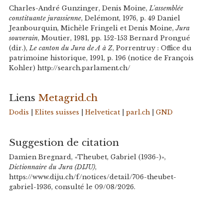
Charles-André Gunzinger, Denis Moine,
L'assemblée
constituante jurassienne
, Delémont, 1976, p. 49 Daniel
Jeanbourquin, Michèle Fringeli et Denis Moine,
Jura
souverain
, Moutier, 1981, pp. 152-153 Bernard Prongué
(dir.),
Le canton du Jura de A à Z
, Porrentruy : Office du
patrimoine historique, 1991, p. 196 (notice de François
Kohler) http://search.parlament.ch/
Liens
Metagrid.ch
Dodis
|
Elites suisses
|
Helveticat
|
parl.ch
|
GND
Suggestion de citation
Damien Bregnard, «Theubet, Gabriel (1936-)»,
Dictionnaire du Jura (DIJU)
,
https://www.diju.ch/f/notices/detail/706-theubet-
gabriel-1936, consulté le 09/08/2026.