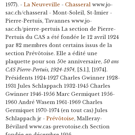
1977). -
La Neuveville
-
Chasseral
www.jo-
sac.ch/chasseral - Mont-Soleil, St-Imier -
Pierre-Pertuis, Tavannes www.jo-
sac.ch/pierre-pertuis La section de Pierre-
Pertuis du CAS a été fondée le 12 avril 1924
par 82 membres dont certains issus de la
section Prévôtoise. Elle a édité une
plaquette pour son 50e anniversaire,
50 ans
CAS Pierre-Pertuis, 1924-1974
, [S.l.], [1974].
Présidents 1924-1927 Charles Gwinner 1928-
1931 Jules Schlappach 1932-1945 Charles
Gwinner 1946-1956 Marc Germiquet 1956-
1960 André Wasem 1961-1969 Charles
Germiquet 1970-1974 (en tout cas) Jules
Schlappach jr -
Prévôtoise
, Malleray-
Bévilard www.cas-prevotoise.ch Section
fondée en décembre 1916.