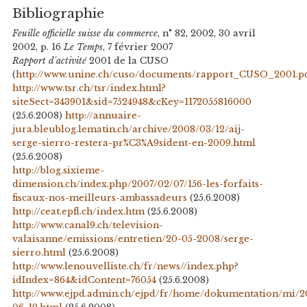
Bibliographie
Feuille officielle suisse du commerce
, n° 82, 2002, 30 avril
2002, p. 16
Le Temps
, 7 février 2007
Rapport d'activité
2001 de la CUSO
(
http://www.unine.ch/cuso/documents/rapport_CUSO_2001.p
http://www.tsr.ch/tsr/index.html?
siteSect=343901&sid=7524948&cKey=1172055816000
(25.6.2008)
http://annuaire-
jura.bleublog.lematin.ch/archive/2008/03/12/aij-
serge-sierro-restera-pr%C3%A9sident-en-2009.html
(25.6.2008)
http://blog.sixieme-
dimension.ch/index.php/2007/02/07/156-les-forfaits-
fiscaux-nos-meilleurs-ambassadeurs
(25.6.2008)
http://ceat.epfl.ch/index.htm
(25.6.2008)
http://www.canal9.ch/television-
valaisanne/emissions/entretien/20-05-2008/serge-
sierro.html
(25.6.2008)
http://www.lenouvelliste.ch/fr/news//index.php?
idIndex=864&idContent=76054
(25.6.2008)
http://www.ejpd.admin.ch/ejpd/fr/home/dokumentation/mi/2