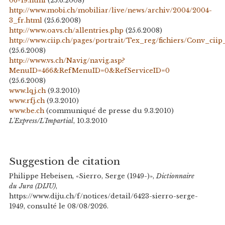
06-19.html
(25.6.2008)
http://www.mobi.ch/mobiliar/live/news/archiv/2004/2004-
3_fr.html
(25.6.2008)
http://www.oavs.ch/allentries.php
(25.6.2008)
http://www.ciip.ch/pages/portrait/Tex_reg/fichiers/Conv_ciip
(25.6.2008)
http://www.vs.ch/Navig/navig.asp?
MenuID=466&RefMenuID=0&RefServiceID=0
(25.6.2008)
www.lqj.ch
(9.3.2010)
www.rfj.ch
(9.3.2010)
www.be.ch
(communiqué de presse du 9.3.2010)
L'Express/L'Impartial
, 10.3.2010
Suggestion de citation
Philippe Hebeisen, «Sierro, Serge (1949-)»,
Dictionnaire
du Jura (DIJU)
,
https://www.diju.ch/f/notices/detail/6423-sierro-serge-
1949, consulté le 08/08/2026.