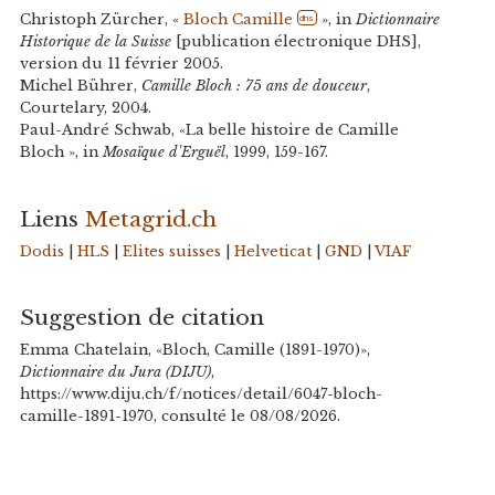
Christoph Zürcher, «
Bloch Camille
», in
Dictionnaire
dhs
Historique de la Suisse
[publication électronique DHS],
version du 11 février 2005.
Michel Bührer,
Camille Bloch : 75 ans de douceur
,
Courtelary, 2004.
Paul-André Schwab, «La belle histoire de Camille
Bloch », in
Mosaïque d'Erguël
, 1999, 159-167.
Liens
Metagrid.ch
Dodis
|
HLS
|
Elites suisses
|
Helveticat
|
GND
|
VIAF
Suggestion de citation
Emma Chatelain, «Bloch, Camille (1891-1970)»,
Dictionnaire du Jura (DIJU)
,
https://www.diju.ch/f/notices/detail/6047-bloch-
camille-1891-1970, consulté le 08/08/2026.