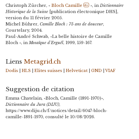
Christoph Zürcher, «
Bloch Camille
», in
Dictionnaire
dhs
Historique de la Suisse
[publication électronique DHS],
version du 11 février 2005.
Michel Bührer,
Camille Bloch : 75 ans de douceur
,
Courtelary, 2004.
Paul-André Schwab, «La belle histoire de Camille
Bloch », in
Mosaïque d'Erguël
, 1999, 159-167.
Liens
Metagrid.ch
Dodis
|
HLS
|
Elites suisses
|
Helveticat
|
GND
|
VIAF
Suggestion de citation
Emma Chatelain, «Bloch, Camille (1891-1970)»,
Dictionnaire du Jura (DIJU)
,
https://www.diju.ch/f/notices/detail/6047-bloch-
camille-1891-1970, consulté le 10/08/2026.