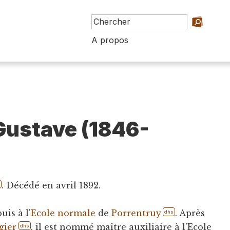
A propos
Gustave (1846-
. Décédé en avril 1892.
s
uis à l'
Ecole normale
de
Porrentruy
. Après
dhs
gier
, il est nommé maître auxiliaire à l'Ecole
dhs