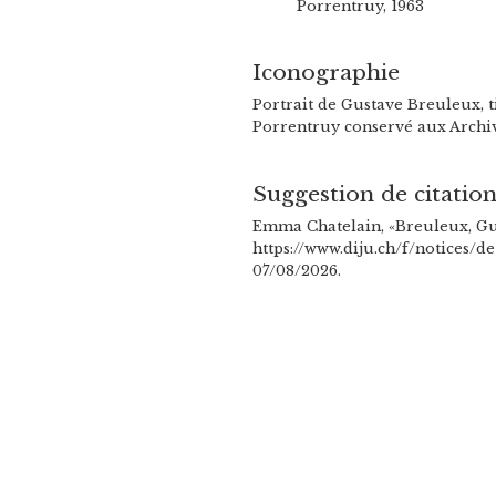
Porrentruy, 1963
Iconographie
Portrait de Gustave Breuleux, t
Porrentruy conservé aux Archiv
Suggestion de citatio
Emma Chatelain, «Breuleux, Gus
https://www.diju.ch/f/notices/d
07/08/2026.