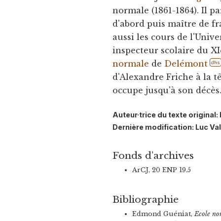
normale (1861-1864). Il p
d'abord puis maître de f
aussi les cours de l'Univ
inspecteur scolaire du XI
normale
de
Delémont
dhs
d'Alexandre Friche à la t
occupe jusqu'à son décès
Auteur·trice du texte origina
Dernière modification: Luc Va
Fonds d’archives
ArCJ, 20 ENP 19.5
Bibliographie
Edmond Guéniat,
Ecole no