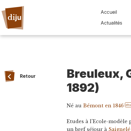
Accueil
Actualités
Breuleux, 
Retour
1892)
Né au
Bémont en 1846
dh
Etudes à l'Ecole-modèle p
un bref séjour à
Saignelé