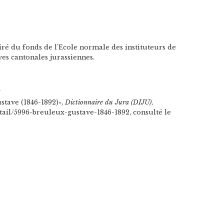
iré du fonds de l'Ecole normale des instituteurs de
es cantonales jurassiennes.
n
tave (1846-1892)»,
Dictionnaire du Jura (DIJU)
,
etail/5996-breuleux-gustave-1846-1892, consulté le