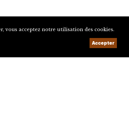
, vous acceptez notre utilisation des cookies.
Un projet de la
Accepter
Imaginé et conçu par
Giorgianni & Moeschler