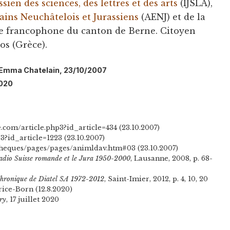
ssien des sciences, des lettres et des arts
(IJSLA),
ains Neuchâtelois et Jurassiens
(AENJ) et de la
re francophone du canton de Berne. Citoyen
os (Grèce).
l: Emma Chatelain, 23/10/2007
2020
.com/article.php3?id_article=434 (23.10.2007)
?id_article=1223 (23.10.2007)
heques/pages/pages/animldav.htm#03 (23.10.2007)
adio Suisse romande et le Jura 1950-2000
, Lausanne, 2008, p. 68-
 Chronique de Diatel SA 1972-2012
, Saint-Imier, 2012, p. 4, 10, 20
ice-Born (12.8.2020)
ary
, 17 juillet 2020