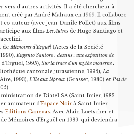
 vers d’autres activités. Il a été chercheur à
ment créé par André Malraux en 1969. Il collabore
 co-auteur (avec Jean-Danile Pollet) aux films
articipe aux films
Les Autres
de Hugo Santiago et
accelini.
t de
Mémoires d'Erguël
(Actes de la Société
 1990),
Eugenio Santoro : dessins : une exposition de
d'Erguel, 1995),
Sur la trace d'un mythe moderne :
liothèque cantonale jurassienne, 1995),
La
’Aire, 1993),
L’île aux lépreux
(Grasset, 1980) et
Pas de
05).
ministration de Diatel SA (Saint-Imier, 1983-
ier animateur d'
Espace Noir
à Saint-Imier.
es
Editions Canevas
. Avec Alain Loetscher et
onde Mémoires d'Erguël en 1989, qui deviendra