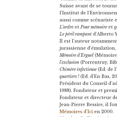
Suisse avant de se tourner
l’Institut de l’Environne
aussi comme scénariste et
L’ordre
et
Pour mémoire
et p
Le péril rampant
d’Alberto Y
Il est l'auteur notammen
jurassienne d'émulation,
Mémoire d'Erguel
(Mémoire 
l'exclusion
(Porrentruy, Bib
Chimère infectieuse
(Ed. de l
quartiers !
(Ed. d’En Bas, 20
Président du Conseil d'ad
1988). Fondateur et prem
Fondateur et directeur d
Jean-Pierre Bessire, il f
Mémoires d'Ici
en 2000.