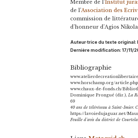
Membre de l'
Institut jura
de l'
Association des Ecriv
commission de littératu
d'honneur d'Agios Nikola
Auteur·trice du texte origina
Dernière modification: 17/11/
Bibliographie
www.atelierdecreationlibertaire
www.horschamp.org/article.php3
www.chaux-de-fonds.ch/Bibliot
Dominique Prongué (dir.),
La R
69
40 ans de téléréseau à Saint-Imier.
https://lavoiedujaguar.net/Maur
Feuille d'avis du district de Courtel