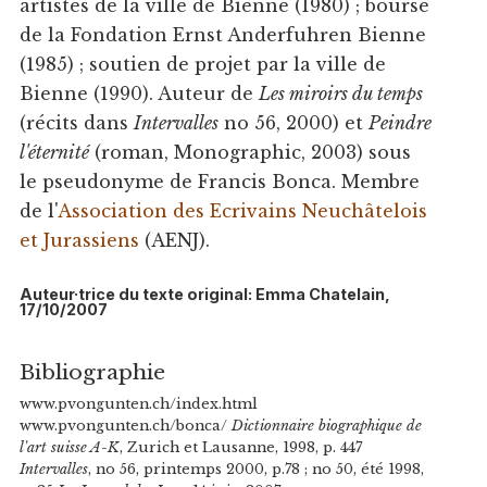
artistes de la ville de Bienne (1980) ; bourse
de la Fondation Ernst Anderfuhren Bienne
(1985) ; soutien de projet par la ville de
Bienne (1990). Auteur de
Les miroirs du temps
(récits dans
Intervalles
no 56, 2000) et
Peindre
l'éternité
(roman, Monographic, 2003) sous
le pseudonyme de Francis Bonca. Membre
de l'
Association des Ecrivains Neuchâtelois
et Jurassiens
(AENJ).
Auteur·trice du texte original: Emma Chatelain,
17/10/2007
Bibliographie
www.pvongunten.ch/index.html
www.pvongunten.ch/bonca/
Dictionnaire biographique de
l'art suisse A-K
, Zurich et Lausanne, 1998, p. 447
Intervalles
, no 56, printemps 2000, p.78 ; no 50, été 1998,