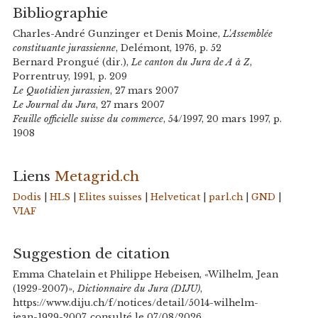
Bibliographie
Charles-André Gunzinger et Denis Moine,
L'Assemblée
constituante jurassienne
, Delémont, 1976, p. 52
Bernard Prongué (dir.),
Le canton du Jura de A à Z
,
Porrentruy, 1991, p. 209
Le Quotidien jurassien
, 27 mars 2007
Le Journal du Jura
, 27 mars 2007
Feuille officielle suisse du commerce
, 54/1997, 20 mars 1997, p.
1908
Liens
Metagrid.ch
Dodis
|
HLS
|
Elites suisses
|
Helveticat
|
parl.ch
|
GND
|
VIAF
Suggestion de citation
Emma Chatelain et Philippe Hebeisen, «Wilhelm, Jean
(1929-2007)»,
Dictionnaire du Jura (DIJU)
,
https://www.diju.ch/f/notices/detail/5014-wilhelm-
jean-1929-2007, consulté le 07/08/2026.