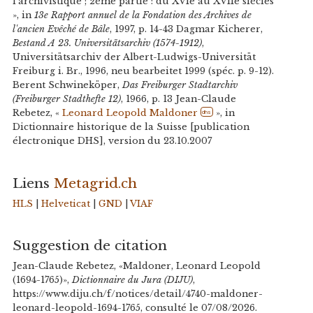
l'archivistique ; 2ème partie : du XVIe au XVIIe siècles
», in
13e Rapport annuel de la Fondation des Archives de
l'ancien Evêché de Bâle
, 1997, p. 14-43 Dagmar Kicherer,
Bestand A 23. Universitätsarchiv (1574-1912)
,
Universitätsarchiv der Albert-Ludwigs-Universität
Freiburg i. Br., 1996, neu bearbeitet 1999 (spéc. p. 9-12).
Berent Schwineköper,
Das Freiburger Stadtarchiv
(Freiburger Stadthefte 12)
, 1966, p. 13 Jean-Claude
Rebetez, «
Leonard Leopold Maldoner
», in
dhs
Dictionnaire historique de la Suisse [publication
électronique DHS], version du 23.10.2007
Liens
Metagrid.ch
HLS
|
Helveticat
|
GND
|
VIAF
Suggestion de citation
Jean-Claude Rebetez, «Maldoner, Leonard Leopold
(1694-1765)»,
Dictionnaire du Jura (DIJU)
,
https://www.diju.ch/f/notices/detail/4740-maldoner-
leonard-leopold-1694-1765, consulté le 07/08/2026.