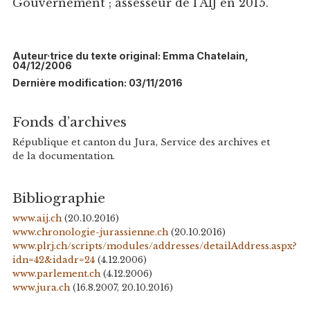
Gouvernement ; assesseur de l'AIJ en 2015.
Auteur·trice du texte original: Emma Chatelain,
04/12/2006
Dernière modification: 03/11/2016
Fonds d’archives
République et canton du Jura, Service des archives et
de la documentation.
Bibliographie
www.aij.ch
(20.10.2016)
www.chronologie-jurassienne.ch
(20.10.2016)
www.plrj.ch/scripts/modules/addresses/detailAddress.aspx?
idn=42&idadr=24
(4.12.2006)
www.parlement.ch
(4.12.2006)
www.jura.ch
(16.8.2007, 20.10.2016)