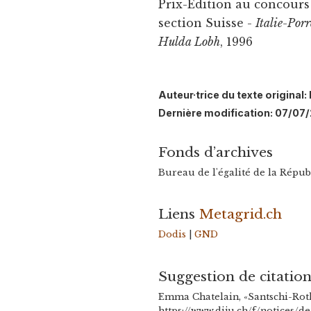
Prix-Edition au concours 
section Suisse -
Italie-Porr
Hulda Lobh
, 1996
Auteur·trice du texte origina
Dernière modification: 07/07/
Fonds d’archives
Bureau de l'égalité de la Répu
Liens
Metagrid.ch
Dodis
|
GND
Suggestion de citatio
Emma Chatelain, «Santschi-Rot
https://www.diju.ch/f/notices/d