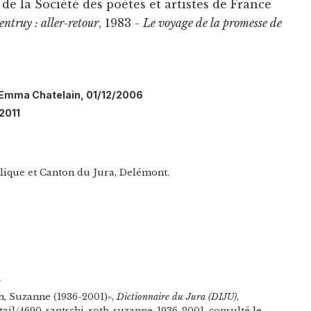
de la Société des poètes et artistes de France
entruy : aller-retour
, 1983 -
Le voyage de la promesse de
l: Emma Chatelain, 01/12/2006
2011
blique et Canton du Jura, Delémont.
n
h, Suzanne (1936-2001)»,
Dictionnaire du Jura (DIJU)
,
etail/4690-santschi-roth-suzanne-1936-2001, consulté le