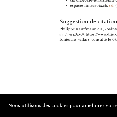
chronologie-jurassienne.
espacesaintecroix.ch,
s.d.
(
Suggestion de citatio
Philippe Kauffmann e.a., «Sainte
du Jura (DIJU)
, https://www.diju
fontenais-villars, consulté le 0
Nous utilisons des cookies pour améliorer votre