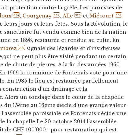
ait protection contre la grêle. Les paroisses de
doux
,
Courgenay
,
Alle
et
Miécourt
dhs
dhs
dhs
dhs
e leurs jours et leurs fêtes. Sous la Révolution, le
 le sanctuaire fut vendu comme bien de la nation
une en 1898, restaurée et rendue au culte. En
embrez
signale des lézardes et d'insidieuses
dhs
ce,qui ne peut plus être visité pendant un certain
e de chute de pierres. A la fin des années 1960
ée. En 1969 la commune de Fontenais vote pour une
le. En 1985 le lieu est restaurée partiellement
la construction d'un drainage et la
r. Alors un sondage dans le cœur de la chapelle
s du 15ème au 16ème siècle d'une grande valeur
11 l’assemblée paroissiale de Fontenais décide une
de la chapelle Le 20 octobre 2014 l'assemblée
 de CHF 100'000.- pour restauration qui est