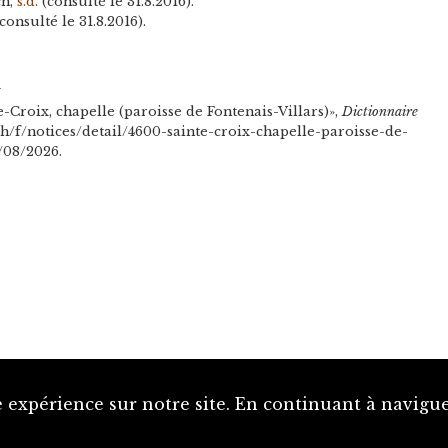
ch,
s.d.
(consulté le 31.8.2016).
consulté le 31.8.2016).
n
-Croix, chapelle (paroisse de Fontenais-Villars)»,
Dictionnaire
.ch/f/notices/detail/4600-sainte-croix-chapelle-paroisse-de-
7/08/2026.
 expérience sur notre site. En continuant à naviguer