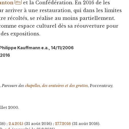
anton
et la Confédération. En 2016 de les
dhs
arriver à une restauration, qui dans les limites
tre récoltés, se réalise au moins partiellement.
 comme espace culturel dès sa réouverture pour
 des expositions.
: Philippe Kauffmann e.a., 14/11/2006
/2016
,
Parcours des
chapelles, des oratoires et des grottes
, Porrentruy,
illet 2000.
16) ;
2.4.2015
(31 août 2016) ;
27.7.2016
(31 août 2016).