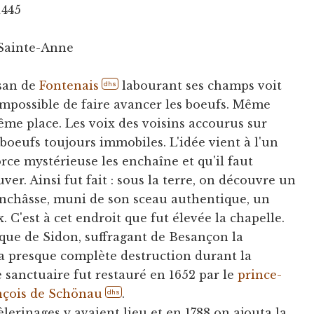
445
 Sainte-Anne
ysan de
Fontenais
labourant ses champs voit
dhs
 Impossible de faire avancer les boeufs. Même
 même place. Les voix des voisins accourus sur
 boeufs toujours immobiles. L'idée vient à l'un
rce mystérieuse les enchaîne et qu'il faut
uver. Ainsi fut fait : sous la terre, on découvre un
'enchâsse, muni de son sceau authentique, un
. C'est à cet endroit que fut élevée la chapelle.
êque de Sidon, suffragant de Besançon la
sa presque complète destruction durant la
 sanctuaire fut restauré en 1652 par le
prince-
nçois de Schönau
.
dhs
lerinages y avaient lieu et en 1788 on ajouta la