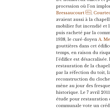
procession où l'on implor
Bressaucourt
,
Courte
dhs
avaient aussi à la chapell
mobilier fut incendié et
puis racheté par la comm
1938, le curé-doyen
A. M
gouttières dans cet édifi
temps, en raison du risqu
l'édifice est désacralis
restauration de la chapel
par la réfection du toit, 
reconstruction du cloche
mène au jour des fresque
historique. Le 7 avril 20
étude pour restauration 
communale vote un crédit