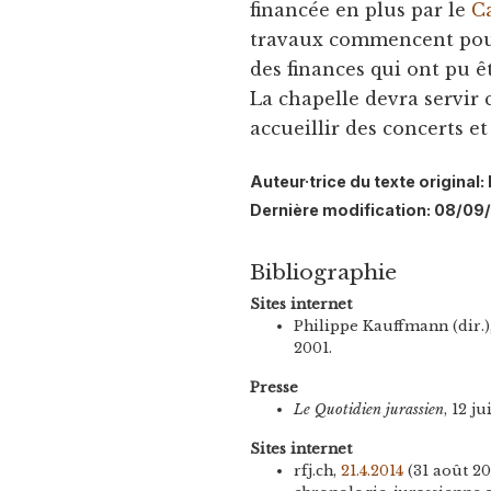
financée en plus par le
C
travaux commencent pour 
des finances qui ont pu ê
La chapelle devra servir
accueillir des concerts et
Auteur·trice du texte original
Dernière modification: 08/09
Bibliographie
Sites internet
Philippe Kauffmann (dir.)
2001.
Presse
Le Quotidien jurassien
, 12 ju
Sites internet
rfj.ch,
21.4.2014
(31 août 20