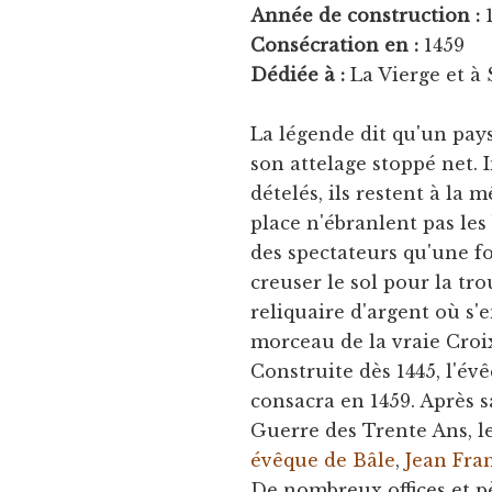
Année de construction :
1
Consécration en :
1459
Dédiée à :
La Vierge et à
La légende dit qu'un pa
son attelage stoppé net.
dételés, ils restent à la
place n'ébranlent pas les
des spectateurs qu'une fo
creuser le sol pour la tro
reliquaire d'argent où s
morceau de la vraie Croix
Construite dès 1445, l'év
consacra en 1459. Après 
Guerre des Trente Ans, le
évêque de Bâle
,
Jean Fra
De nombreux offices et pè