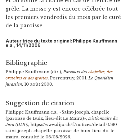
et on sonne la cloche en cas de menace de
grêle. La messe y est encore célébrée tout
les premiers vendredis du mois par le curé
de la paroisse.
Auteur·trice du texte original: Philippe Kauffmann
e.a., 14/11/2006
Bibliographie
Philippe Kauffmann (dir.),
Parcours des
chapelles, des
oratoires et des grottes
, Porrentruy, 2001.
Le Quotidien
jurassien
, 10 août 2000.
Suggestion de citation
Philippe Kauffmann e.a., «Saint-Joseph, chapelle
(paroisse de Buix, lieu-dit Le Mairâ)»,
Dictionnaire du
Jura (DIJU)
, https://www.diju.ch/f/notices/detail/4580-
saint-joseph-chapelle-paroisse-de-buix-lieu-dit-le-
maira, consulté le 06/08/2026.