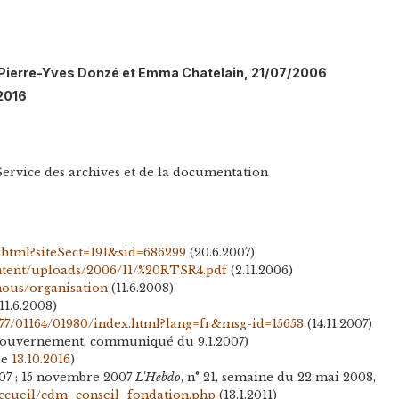
l: Pierre-Yves Donzé et Emma Chatelain, 21/07/2006
/2016
Service des archives et de la documentation
.html?siteSect=191&sid=686299
(20.6.2007)
tent/uploads/2006/11/%20RTSR4.pdf
(2.11.2006)
nous/organisation
(11.6.2008)
11.6.2008)
77/01164/01980/index.html?lang=fr&msg-id=15653
(14.11.2007)
gouvernement, communiqué du 9.1.2007)
le
13.10.2016
)
2007 ; 15 novembre 2007
L'Hebdo
, n° 21, semaine du 22 mai 2008,
ccueil/cdm_conseil_fondation.php
(13.1.2011)