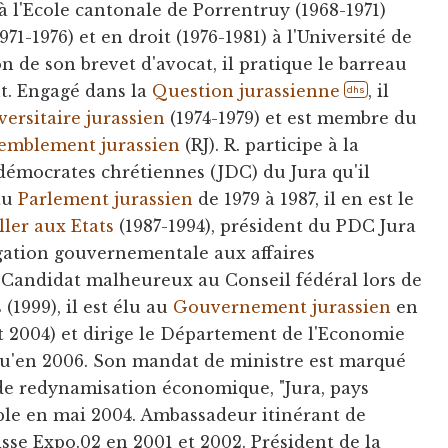
 à l'Ecole cantonale de Porrentruy (1968-1971)
971-1976) et en droit (1976-1981) à l'Université de
on de son brevet d'avocat, il pratique le barreau
t. Engagé dans la
Question jurassienne
, il
dhs
rsitaire jurassien
(1974-1979) et est membre du
emblement jurassien
(RJ). R. participe à la
démocrates chrétiennes (JDC) du Jura qu'il
 au
Parlement jurassien
de 1979 à 1987, il en est le
ller aux Etats
(1987-1994), président du PDC Jura
égation gouvernementale aux affaires
. Candidat malheureux au Conseil fédéral lors de
 (1999), il est élu au
Gouvernement jurassien
en
et 2004) et dirige le Département de l'Economie
qu'en 2006. Son mandat de ministre est marqué
de redynamisation économique, "Jura, pays
uple en mai 2004. Ambassadeur itinérant de
isse Expo.02 en 2001 et 2002. Président de la