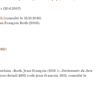
rs
(20.6.2007)
ch
(consulté le 13.10.2016)
an-François Roth (2006).
GND
n
elain, «Roth, Jean-François (1952-)»,
Dictionnaire du Jura
tices/detail/4392-roth-jean-francois-1952, consulté le