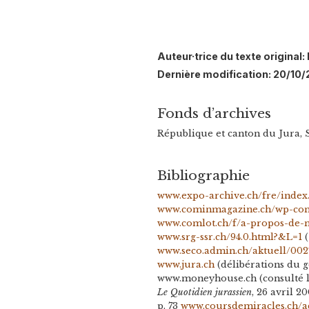
Auteur·trice du texte origina
Dernière modification: 20/10
Fonds d’archives
République et canton du Jura, 
Bibliographie
www.expo-archive.ch/fre/index
www.cominmagazine.ch/wp-con
www.comlot.ch/f/a-propos-de-
www.srg-ssr.ch/94.0.html?&L=1
(
www.seco.admin.ch/aktuell/002
www.jura.ch
(délibérations du 
www.moneyhouse.ch (consulté 
Le Quotidien jurassien
, 26 avril 
p. 73
www.coursdemiracles.ch/a