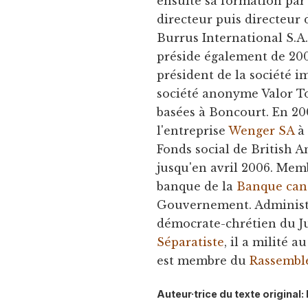
ensuite sa formation par d
directeur puis directeur
Burrus International S.A
préside également de 2000
président de la société i
société anonyme Valor T
basées à Boncourt. En 20
l'entreprise
Wenger SA
à 
Fonds social de British 
jusqu'en avril 2006. Mem
banque de la
Banque can
Gouvernement. Administr
démocrate-chrétien du Ju
Séparatiste
, il a milité a
est membre du
Rassembl
Auteur·trice du texte origina