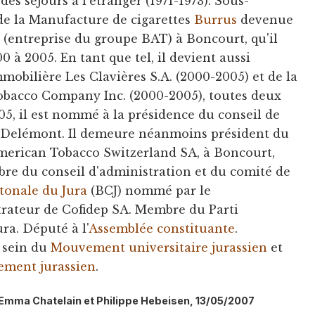
es séjours à l'étranger (1971-1973). Sous-
 de la Manufacture de cigarettes
Burrus
devenue
. (entreprise du groupe BAT) à Boncourt, qu'il
 à 2005. En tant que tel, il devient aussi
mmobilière Les Clavières S.A. (2000-2005) et de la
obacco Company Inc. (2000-2005), toutes deux
05, il est nommé à la présidence du conseil de
Delémont. Il demeure néanmoins président du
American Tobacco Switzerland SA, à Boncourt,
bre du conseil d'administration et du comité de
tonale du Jura
(BCJ) nommé par le
ateur de Cofidep SA. Membre du Parti
ra. Député à l'
Assemblée constituante
.
u sein du
Mouvement universitaire jurassien
et
ement jurassien
.
l: Emma Chatelain et Philippe Hebeisen, 13/05/2007