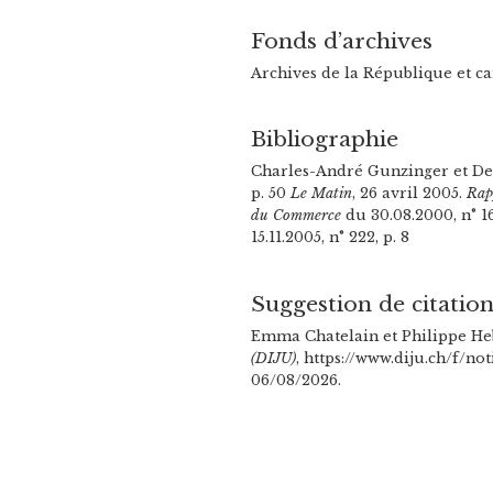
Fonds d’archives
Archives de la République et c
Bibliographie
Charles-André Gunzinger et D
p. 50
Le Matin
, 26 avril 2005.
Rap
du Commerce
du 30.08.2000, n° 16
15.11.2005, n° 222, p. 8
Suggestion de citatio
Emma Chatelain et Philippe Heb
(DIJU)
, https://www.diju.ch/f/no
06/08/2026.