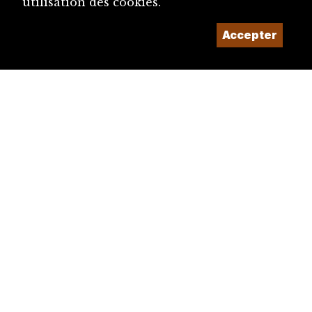
utilisation des cookies.
Accepter
diju@diju.ch
Proposer une notice