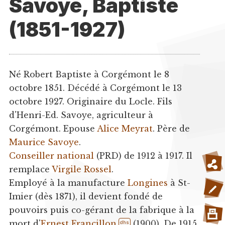
Savoye, Baptiste
(1851-1927)
Né Robert Baptiste à Corgémont le 8
octobre 1851. Décédé à Corgémont le 13
octobre 1927. Originaire du Locle. Fils
d'Henri-Ed. Savoye, agriculteur à
Corgémont. Epouse
Alice Meyrat
. Père de
Maurice Savoye
.
Conseiller national
(PRD) de 1912 à 1917. Il
remplace
Virgile Rossel
.
Employé à la manufacture
Longines
à St-
Imier (dès 1871), il devient fondé de
pouvoirs puis co-gérant de la fabrique à la
mort d'
Ernest Francillon
(1900). De 1915
dhs