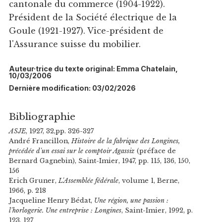
cantonale du commerce (1904-1922).
Président de la Société électrique de la
Goule (1921-1927). Vice-président de
l'Assurance suisse du mobilier.
Auteur·trice du texte original: Emma Chatelain,
10/03/2006
Dernière modification: 03/02/2026
Bibliographie
ASJE
, 1927, 32,pp. 326-327
André Francillon,
Histoire de la fabrique des Longines,
précédée d'un essai sur le comptoir Agassiz
(préface de
Bernard Gagnebin), Saint-Imier, 1947, pp. 115, 136, 150,
156
Erich Gruner,
L'Assemblée fédérale
, volume 1, Berne,
1966, p. 218
Jacqueline Henry Bédat,
Une région, une passion :
l'horlogerie. Une entreprise : Longines
, Saint-Imier, 1992, p.
123, 127