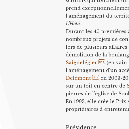
scrutins qui touchent dir
prend exceptionnellement
l'aménagement du territo
L'Hôtâ
.
Durant les 40 premières 
nombreux projets de con
lors de plusieurs affaires
démolition de la boulang
Saignelégier
(en vain 
dhs
l'aménagement d'un acc
Delémont
en 2003-200
dhs
sur un toit en centre de
pierres de l'église de Sou
En 1993, elle crée le Prix
propriétaires à entreteni
Présidence