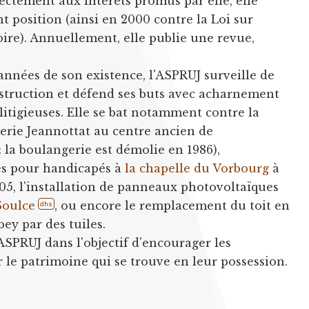
ectement aux intérêts promus par elle, elle
 position (ainsi en 2000 contre la Loi sur
ire). Annuellement, elle publie une revue,
années de son existence, l'ASPRUJ surveille de
struction et défend ses buts avec acharnement
 litigieuses. Elle se bat notamment contre la
erie Jeannottat au centre ancien de
: la boulangerie est démolie en 1986),
ès pour handicapés à
la chapelle du Vorbourg
à
5, l'installation de panneaux photovoltaïques
Soulce
, ou encore le remplacement du toit en
dhs
bey par des tuiles.
 ASPRUJ dans l'objectif d'encourager les
r le patrimoine qui se trouve en leur possession.