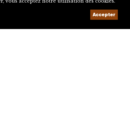
, vous acceptez notre utilisation des cookies.
Accepter
Un projet de la
Imaginé et conçu par
Giorgianni & Moeschler