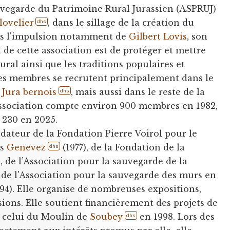
uvegarde du Patrimoine Rural Jurassien (ASPRUJ)
lovelier
, dans le sillage de la création du
dhs
us l'impulsion notamment de
Gilbert Lovis
, son
 de cette association est de protéger et mettre
ural ainsi que les traditions populaires et
es membres se recrutent principalement dans le
e
Jura bernois
, mais aussi dans le reste de la
dhs
L'Association compte environ 900 membres en 1982,
 230 en 2025.
ateur de la Fondation Pierre Voirol pour le
es
Genevez
(1977), de la Fondation de la
dhs
, de l’Association pour la sauvegarde de la
 de l'Association pour la sauvegarde des murs en
94). Elle organise de nombreuses expositions,
ions. Elle soutient financièrement des projets de
. celui du Moulin de
Soubey
en 1998. Lors des
dhs