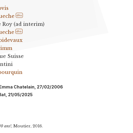
ovis
ueche
dhs
e Roy (ad interim)
ueche
dhs
roidevaux
Grimm
ue Suisse
ntini
bourquin
l: Emma Chatelain, 27/02/2006
llat, 21/05/2025
40 ans!
, Moutier, 2016.