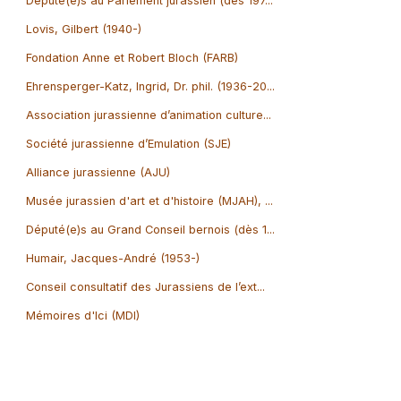
Député(e)s au Parlement jurassien (dès 197...
Lovis, Gilbert (1940-)
Fondation Anne et Robert Bloch (FARB)
Ehrensperger-Katz, Ingrid, Dr. phil. (1936-20...
Association jurassienne d’animation culture...
Société jurassienne d’Emulation (SJE)
Alliance jurassienne (AJU)
Musée jurassien d'art et d'histoire (MJAH), ...
Député(e)s au Grand Conseil bernois (dès 1...
Humair, Jacques-André (1953-)
Conseil consultatif des Jurassiens de l’ext...
Mémoires d'Ici (MDI)