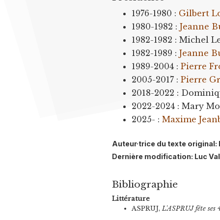
1976-1980 :
Gilbert L
1980-1982 :
Jeanne B
1982-1982 : Michel L
1982-1989 :
Jeanne B
1989-2004 :
Pierre F
2005-2017 :
Pierre 
2018-2022 : Dominiq
2022-2024 : Mary Mo
2025- :
Maxime Jean
Auteur·trice du texte origina
Dernière modification: Luc Va
Bibliographie
Littérature
ASPRUJ,
L'ASPRUJ fête ses 