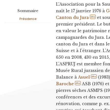
L'Association pour la Sa
Sommaire
naît le 17 janvier 1976 à
G
Canton du Jura
et so
dhs
Présidence
premier président. Le but
en valeur le patrimoine r
campagnardes du Jura. L
canton du Jura et dans l
Suisse et à l'étranger. 
650 en 2008, 430 en 2015,
L'ASPRUJ est membre fond
Musée Rural jurassien d
Balance à
Asuel
(1983)
dhs
Baroche
ASB (1976) et
dhs
pierres sèches ASMPS (19
conférences et des excurs
rénovation, comme p. ex