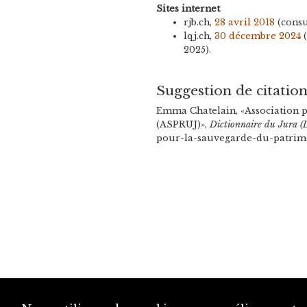
Sites internet
rjb.ch,
28 avril 2018
(consu
lqj.ch,
30 décembre 2024
(
2025).
Suggestion de citatio
Emma Chatelain, «Association 
(ASPRUJ)»,
Dictionnaire du Jura (
pour-la-sauvegarde-du-patrimoi