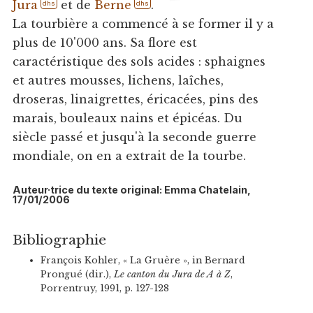
Jura
et de
Berne
.
dhs
dhs
La tourbière a commencé à se former il y a
plus de 10'000 ans. Sa flore est
caractéristique des sols acides : sphaignes
et autres mousses, lichens, laîches,
droseras, linaigrettes, éricacées, pins des
marais, bouleaux nains et épicéas. Du
siècle passé et jusqu'à la seconde guerre
mondiale, on en a extrait de la tourbe.
Auteur·trice du texte original: Emma Chatelain,
17/01/2006
Bibliographie
François Kohler, « La Gruère », in Bernard
Prongué (dir.),
Le canton du Jura de A à Z
,
Porrentruy, 1991, p. 127-128