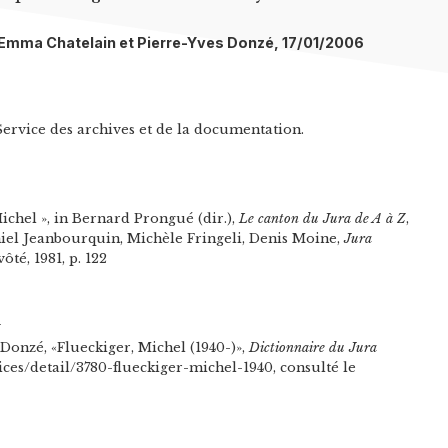
l: Emma Chatelain et Pierre-Yves Donzé, 17/01/2006
ervice des archives et de la documentation.
ichel », in Bernard Prongué (dir.),
Le canton du Jura de A à Z
,
aniel Jeanbourquin, Michèle Fringeli, Denis Moine,
Jura
ôté, 1981, p. 122
n
Donzé, «Flueckiger, Michel (1940-)»,
Dictionnaire du Jura
tices/detail/3780-flueckiger-michel-1940, consulté le