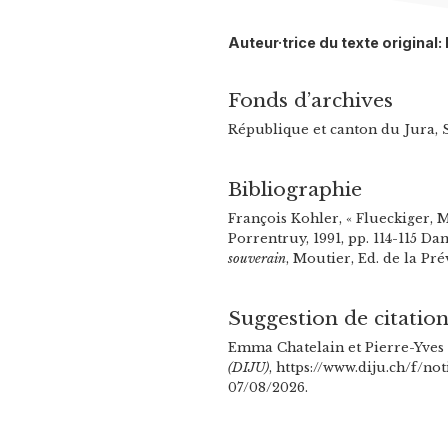
Auteur·trice du texte origina
Fonds d’archives
République et canton du Jura, S
Bibliographie
François Kohler, « Flueckiger, M
Porrentruy, 1991, pp. 114-115 D
souverain
, Moutier, Ed. de la Prév
Suggestion de citatio
Emma Chatelain et Pierre-Yves 
(DIJU)
, https://www.diju.ch/f/no
07/08/2026.