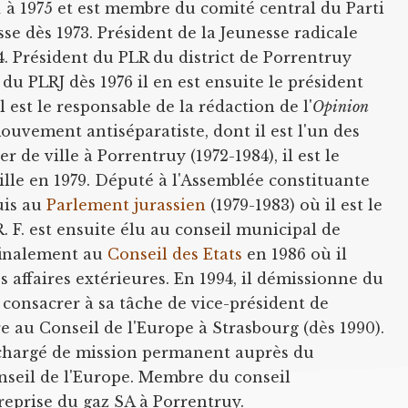
1 à 1975 et est membre du comité central du Parti
se dès 1973. Président de la Jeunesse radicale
4. Président du PLR du district de Porrentruy
 du PLRJ dès 1976 il en est ensuite le président
il est le responsable de la rédaction de l'
Opinion
ouvement antiséparatiste, dont il est l'un des
r de ville à Porrentruy (1972-1984), il est le
ille en 1979. Député à l'Assemblée constituante
uis au
Parlement jurassien
(1979-1983) où il est le
 F. est ensuite élu au conseil municipal de
 finalement au
Conseil des Etats
en 1986 où il
 affaires extérieures. En 1994, il démissionne du
 consacrer à sa tâche de vice-président de
e au Conseil de l'Europe à Strasbourg (dès 1990).
st chargé de mission permanent auprès du
nseil de l'Europe. Membre du conseil
reprise du gaz SA à Porrentruy.