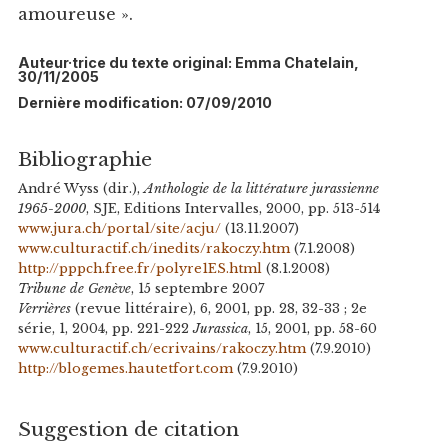
amoureuse ».
Auteur·trice du texte original: Emma Chatelain,
30/11/2005
Dernière modification: 07/09/2010
Bibliographie
André Wyss (dir.),
Anthologie de la littérature jurassienne
1965-2000
, SJE, Editions Intervalles, 2000, pp. 513-514
www.jura.ch/portal/site/acju/
(13.11.2007)
www.culturactif.ch/inedits/rakoczy.htm
(7.1.2008)
http://pppch.free.fr/polyre1ES.html
(8.1.2008)
Tribune de Genève
, 15 septembre 2007
Verrières
(revue littéraire), 6, 2001, pp. 28, 32-33 ; 2e
série, 1, 2004, pp. 221-222
Jurassica
, 15, 2001, pp. 58-60
www.culturactif.ch/ecrivains/rakoczy.htm
(7.9.2010)
http://blogemes.hautetfort.com
(7.9.2010)
Suggestion de citation