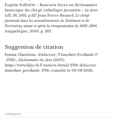
Eugène Folletête, « Rauracia Sacra ou dictionnaire
historique du clergé catholique jurassien », in
Actes
SJE
, 36, 1931, p.137 Jean-Pierre Renard,
Le clergé
paroissial dans les arrondissements de Delémont et de
Porrentruy avant et après la réorganisation de 1802-1804
,
Saignelégier, 2009, p. 262
Suggestion de citation
Emma Chatelain, «Delacour, Timothée Prothade (?
-1792)»,
Dictionnaire du Jura (DIJU)
,
https://www.diju.ch/f/notices/detail/2766-delacour-
timothee-prothade-1792, consulté le 09/08/2026.
Catégorie