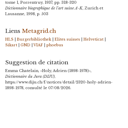
tome 1, Porrentruy, 1937, pp. 318-320
Dictionnaire biographique de l'art suisse A-K
, Zurich et
Lausanne, 1998, p. 503
Liens
Metagrid.ch
HLS
|
Burgerbibliothek
|
Elites suisses
|
Helveticat
|
Sikart
|
GND
|
VIAF
|
phoebus
Suggestion de citation
Emma Chatelain, «Holy, Adrien (1898-1978)»,
Dictionnaire du Jura (DIJU)
,
https://www.diju.ch/f/notices/detail/2320-holy-adrien-
1898-1978, consulté le 07/08/2026.