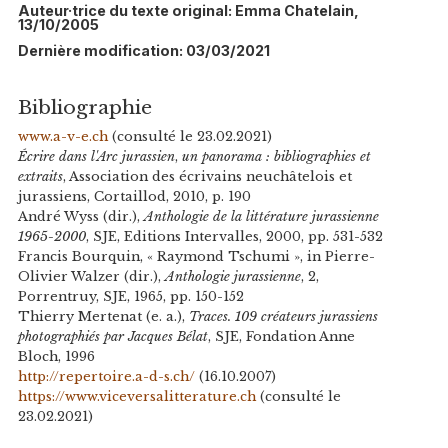
Auteur·trice du texte original: Emma Chatelain,
13/10/2005
Dernière modification: 03/03/2021
Bibliographie
www.a-v-e.ch
(consulté le 23.02.2021)
Écrire dans l'Arc jurassien
,
un panorama : bibliographies et
extraits
, Association des écrivains neuchâtelois et
jurassiens, Cortaillod, 2010, p. 190
André Wyss (dir.),
Anthologie de la littérature jurassienne
1965-2000
, SJE, Editions Intervalles, 2000, pp. 531-532
Francis Bourquin, « Raymond Tschumi », in Pierre-
Olivier Walzer (dir.),
Anthologie jurassienne
, 2,
Porrentruy, SJE, 1965, pp. 150-152
Thierry Mertenat (e. a.),
Traces. 109 créateurs jurassiens
photographiés par Jacques Bélat
, SJE, Fondation Anne
Bloch, 1996
http://repertoire.a-d-s.ch/
(16.10.2007)
https://www.viceversalitterature.ch
(consulté le
23.02.2021)