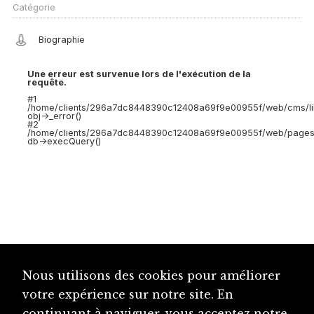
Catégorie
Biographie
Une erreur est survenue lors de l'exécution de la
requête.
#1
/home/clients/296a7dc8448390c12408a69f9e00955f/web/cms/lib
obj->_error()
#2
/home/clients/296a7dc8448390c12408a69f9e00955f/web/pages/c
db->execQuery()
Nous utilisons des cookies pour améliorer
votre expérience sur notre site. En
continuant à naviguer, vous acceptez notre