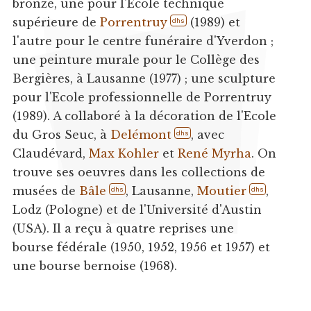
bronze, une pour l'Ecole technique
supérieure de
Porrentruy
(1989) et
dhs
l'autre pour le centre funéraire d'Yverdon ;
une peinture murale pour le Collège des
Bergières, à Lausanne (1977) ; une sculpture
pour l'Ecole professionnelle de Porrentruy
(1989). A collaboré à la décoration de l'Ecole
du Gros Seuc, à
Delémont
, avec
dhs
Claudévard,
Max Kohler
et
René Myrha
. On
trouve ses oeuvres dans les collections de
musées de
Bâle
, Lausanne,
Moutier
,
dhs
dhs
Lodz (Pologne) et de l'Université d'Austin
(USA). Il a reçu à quatre reprises une
bourse fédérale (1950, 1952, 1956 et 1957) et
une bourse bernoise (1968).