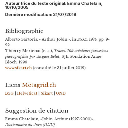
Auteur·trice du texte original: Emma Chatelain,
10/10/2005
Dernière modification: 31/07/2019
Bibliographie
Alberto Sartoris, « Arthur Jobin », in
ASJE
, 1974, pp. 9-
22
Thierry Mertenat (e. a.),
Traces. 109 créateurs jurassiens
photographiés par Jacques Bélat
, SJE, Fondation Anne
Bloch, 1996
www.sikart.ch
(consulté le 31 juillet 2019)
Liens
Metagrid.ch
BSG
|
Helveticat
|
Sikart
|
GND
Suggestion de citation
Emma Chatelain, «Jobin, Arthur (1927-2000)»,
Dictionnaire du Jura (DIJU)
,