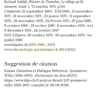
Roland Stähli,
Histoire de Tramelan. Le village qu’ils
aimaient
, tome 1, Tramelan, 1971, p.195
L'Impartial
, 21 septembre 1960 ; 17.12.1969 ; 11 novembre
1971 ; 13 novembre 1971 ; 10 janver 1973 ; 11 septembre
1973 ; 26 novembre 1973 ; 24 février 1975 ; 27 juin 1986 ;
8 octobre 1986 ; 22 ocobre 1987 ; 8 novembre 1991 ; 4 et
9 décembre 1991 ; 24 octobre 1997
FAN-L'Express
, 26 octobre 1972 ; 26 novembre 1973 ; 1er
juillet 1986
www.bijube.ch (
1971
;
1986
;
1997
)
www.chronologie-jurassienne.ch
(20.1.2015)
Suggestion de citation
Emma Chatelain et Philippe Hebeisen, «Jeanneret,
Willy (1926-1997)»,
Dictionnaire du Jura (DIJU)
,
https://www.diju.ch/f/notices/detail/1117-jeanneret-
willy-1926-1997, consulté le 08/08/2026.