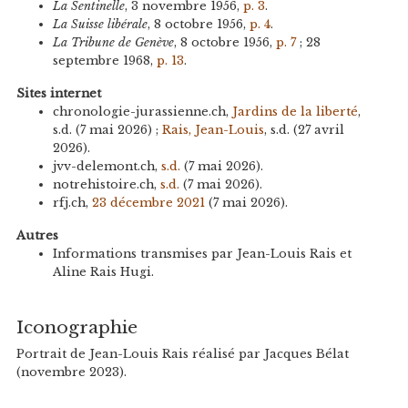
La Sentinelle
, 3 novembre 1956,
p. 3
.
La Suisse libérale
, 8 octobre 1956,
p. 4
.
La Tribune de Genève
, 8 octobre 1956,
p. 7
; 28
septembre 1968,
p. 13
.
Sites internet
chronologie-jurassienne.ch,
Jardins de la liberté
,
s.d. (7 mai 2026) ;
Rais, Jean-Louis
, s.d. (27 avril
2026).
jvv-delemont.ch,
s.d.
(7 mai 2026).
notrehistoire.ch,
s.d.
(7 mai 2026).
rfj.ch,
23 décembre 2021
(7 mai 2026).
Autres
Informations transmises par Jean-Louis Rais et
Aline Rais Hugi.
Iconographie
Portrait de Jean-Louis Rais réalisé par Jacques Bélat
(novembre 2023).