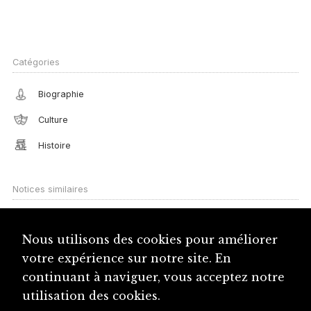
Catégories
Biographie
Culture
Histoire
Notices similaires
Commission culturelle interjurassienne (CCIJ)
Culture
Nous utilisons des cookies pour améliorer
votre expérience sur notre site. En
Conférence TransJurassienne (CTJ)
continuant à naviguer, vous acceptez notre
Gymnase de Bienne et du Jura bernois
utilisation des cookies.
Parti chrétien-social indépendant (PCSI)