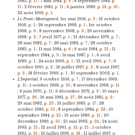
1983,
p. 17
; 7 mai 1984,
p. 9
; 8 septembre 1984,
p.
11
; 2 février 1985,
p. 11
; 6 janvier 1989,
p. 13
,
p. 13
;
23 août 1993,
p. 5
.
Le Franc-Montagnard
, 1er mai 1956,
p. 3
; 13 octobre
1956,
p. 1
; 26 septembre 1968,
p. 1
; 1er octobre
1968,
p. 3
; 8 novembre 1968,
p. 3
; 29 novembre
1968,
p. 2
; 7 avril 1977,
p. 5
; 21 décembre 1979,
p. 7
;
28 mai 1982,
p. 7
; 28 mai 1982,
p. 7
; 28 octobre
1983,
p. 1
; 11 mai 1984,
p. 6
; 9 août 1984,
p. 21
; 11
septembre 1984,
p. 3
; 14 mai 1987,
p. 1
; 6 avril
1989,
p. 1
; 24 août 1993,
p. 1
; 21 avril 1995,
p. 7
; 6
octobre 1995,
p. 2
; 16 juillet 1997,
p. 2
; 8 août 1997,
p. 2
; 18 février 1999,
p. 1
; 10 septembre 2002,
p. 1
.
L'Impartial
, 9 octobre 1956,
p. 7
; 17 décembre 1963,
p. 11
; 5 octobre 1968,
p. 31
; 8 novembre 1968,
p. 15
; 9 juin 1970,
p. 11
; 6 décembre 1972,
p. 9
; 10 mars
1977,
p. 26
; 16 mai 1981,
p. 27
; 26 août 1981,
p. 9
;
29 mai 1982,
p. 23
; 13 juillet 1983,
p. 17
; 28
octobre 1983,
p. 21
; 8 septembre 1984,
p. 23
; 10
septembre 1984,
p. 25
; 19 août 1989,
p. 15
; 20
décembre 1989,
p. 35
; 25 mai 1993,
p. 24
; 24 août
1993,
p. 21
; 12 avril 1995,
p. 13
,
p. 21
; 5 octobre
1995,
p. 31
; 13 juillet 1996,
p. 18
; 11 juillet 1997,
p.