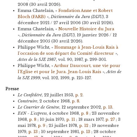
2008 (30 avril 2026).
Emma Chatelain, «
Fondation Anne et Robert
Bloch (FARB)
»,
Dictionnaire du Jura (DIJU)
, 3
décembre 2021 / 27 avril 2006 (30 avril 2026).
Emma Chatelain, «
Nouvelle Histoire du Jura
»,
Dictionnaire du Jura (DIJU)
, 19 janvier 2026 / 12
décembre 2005 (30 avril 2026).
Philippe Wicht, «
Hommage à Jean-Louis Rais à
l'occasion de son départ du Comité directeur
»,
Actes de la SJE 1987
, vol. 90, 1987, p. 299-301.
Philippe Wicht, «
Arthur Daucourt, une vie pour
l'Eglise et pour le Jura. Jean-Louis Rais
»,
Actes de
la SJE 1999
, vol. 102, 1999, p. 125-127.
Presse
Le Confédéré
, 22 juillet 1953,
p. 2
.
Construire
, 2 octobre 1968,
p. 8
.
Le Courrier de Genève
, 12 septembre 2002,
p. 13
.
FAN - L'express
, 4 octobre 1968,
p. 8
; 23 novembre
1968,
p. 8
; 10 juin 1970,
p. 11
; 18 mars 1977,
p. 27
; 3
mai 1978,
p. 9
; 25 juillet 1978,
p. 12
; 19 novembre
1979,
p. 13
; 10 septembre 1981,
p. 13
; 28 octobre