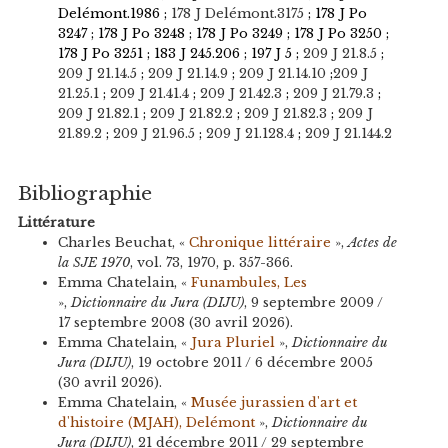
Delémont.1986 ;
178 J Delémont.3175
; 178 J Po
3247 ; 178 J Po 3248 ; 178 J Po 3249 ; 178 J Po 3250 ;
178 J Po 3251 ; 183 J 245.206 ; 197 J 5 ;
209 J 21.8.5
;
209 J 21.14.5
;
209 J 21.14.9
;
209 J 21.14.10
;
209 J
21.25.1
;
209 J 21.41.4
;
209 J 21.42.3
;
209 J 21.79.3
;
209 J 21.82.1
;
209 J 21.82.2
;
209 J 21.82.3
;
209 J
21.89.2
;
209 J 21.96.5
;
209 J 21.128.4
;
209 J 21.144.2
Bibliographie
Littérature
Charles Beuchat, «
Chronique littéraire
»,
Actes de
la SJE 1970
, vol. 73, 1970, p. 357-366.
Emma Chatelain, «
Funambules, Les
»,
Dictionnaire du Jura (DIJU)
, 9 septembre 2009 /
17 septembre 2008 (30 avril 2026).
Emma Chatelain, «
Jura Pluriel
»,
Dictionnaire du
Jura (DIJU)
, 19 octobre 2011 / 6 décembre 2005
(30 avril 2026).
Emma Chatelain, «
Musée jurassien d'art et
d'histoire (MJAH), Delémont
»,
Dictionnaire du
Jura (DIJU)
, 21 décembre 2011 / 29 septembre