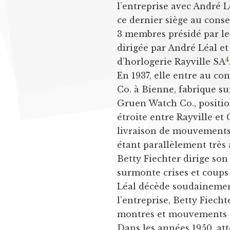
l’entreprise avec André L
ce dernier siège au conse
3 membres présidé par le 
dirigée par André Léal et
4
d’horlogerie Rayville SA
En 1937, elle entre au co
Co. à Bienne, fabrique su
Gruen Watch Co., position
étroite entre Rayville et
livraison de mouvements
étant parallèlement très 
Betty Fiechter dirige son
surmonte crises et coups
Léal décède soudainement
l’entreprise, Betty Fiech
montres et mouvements d
Dans les années 1950, att