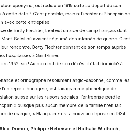
ecteur éponyme, est radiée en 1919 suite au départ de son
eu à cette date ? C’est possible, mais ni Fiechter ni Blancpain ne
n avec cette entreprise.
e de Betty Fiechter, Léal est un aide de camp français dont
au Mont-Soleil où avaient séjourné des internés de guerre. C’est
u leur rencontre, Betty Fiechter donnant de son temps auprès
s hospitalisés à Saint-Imier.
qu’en 1952, sic ! Au moment de son décès, il était domicilié à
sonance et orthographe résolument anglo-saxonne, comme les
 l’entreprise horlogère, est l’anagramme phonétique de
gislation suisse sur les raisons sociales, l’entreprise perd le
lancpain » puisque plus aucun membre de la famille n'en fait
 nom de marque, « Blancpain » est à nouveau déposé en 1934.
: Alice Dumon, Philippe Hebeisen et Nathalie Wüthrich,