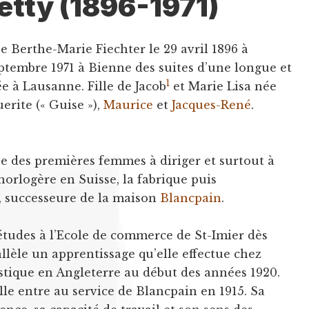
etty (1896-1971)
e Berthe-Marie Fiechter le 29 avril 1896 à
eptembre 1971 à Bienne des suites d’une longue et
1
e à Lausanne. Fille de Jacob
et Marie Lisa née
rite (« Guise »),
Maurice
et
Jacques-René
.
e des premières femmes à diriger et surtout à
orlogère en Suisse, la fabrique puis
, successeure de la maison
Blancpain
.
s études à l’Ecole de commerce de St-Imier dès
llèle un apprentissage qu’elle effectue chez
stique en Angleterre au début des années 1920.
le entre au service de Blancpain en 1915. Sa