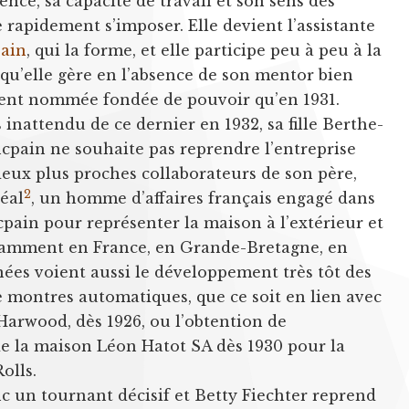
ence, sa capacité de travail et son sens des
e rapidement s’imposer. Elle devient l’assistante
pain
, qui la forme, et elle participe peu à peu à la
, qu’elle gère en l’absence de son mentor bien
lement nommée fondée de pouvoir qu’en 1931.
 inattendu de ce dernier en 1932, sa fille Berthe-
ncpain ne souhaite pas reprendre l’entreprise
deux plus proches collaborateurs de son père,
2
Léal
, un homme d’affaires français engagé dans
pain pour représenter la maison à l’extérieur et
otamment en France, en Grande-Bretagne, en
nées voient aussi le développement très tôt des
montres automatiques, que ce soit en lien avec
Harwood, dès 1926, ou l’obtention de
 de la maison Léon Hatot SA dès 1930 pour la
olls.
 un tournant décisif et Betty Fiechter reprend