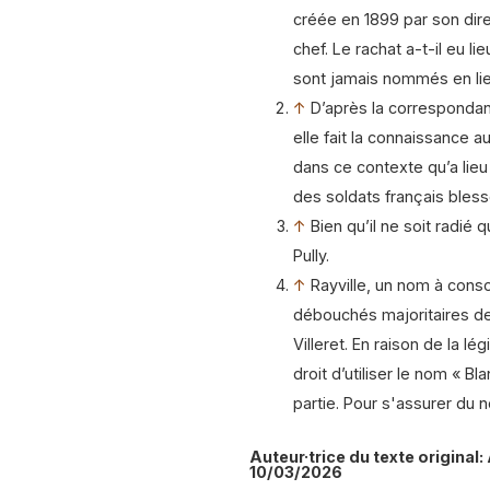
créée en 1899 par son dir
chef. Le rachat a-t-il eu li
sont jamais nommés en lie
↑
D’après la correspondanc
elle fait la connaissance 
dans ce contexte qu’a lie
des soldats français blessé
↑
Bien qu’il ne soit radié 
Pully.
↑
Rayville, un nom à con
débouchés majoritaires de
Villeret. En raison de la lé
droit d’utiliser le nom « B
partie. Pour s'assurer du
Auteur·trice du texte original
10/03/2026