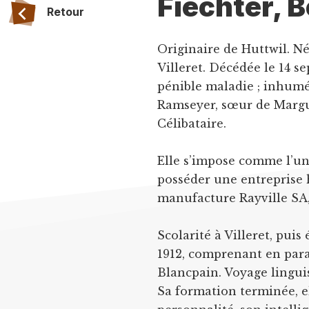
Fiechter, B
Retour
Originaire de Huttwil. Né
Villeret. Décédée le 14 s
pénible maladie ; inhumé
Ramseyer, sœur de Margue
Célibataire.
Elle s’impose comme l’un
posséder une entreprise h
manufacture Rayville SA
Scolarité à Villeret, pui
1912, comprenant en para
Blancpain. Voyage lingui
Sa formation terminée, el