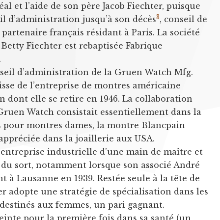
éal et l’aide de son père Jacob Fiechter, puisque
3
il d’administration jusqu’à son décès
, conseil de
partenaire français résidant à Paris. La société
 Betty Fiechter est rebaptisée Fabrique
.
nseil d’administration de la Gruen Watch Mfg.
isse de l’entreprise de montres américaine
 dont elle se retire en 1946. La collaboration
 Gruen Watch consistait essentiellement dans la
 pour montres dames, la montre Blancpain
appréciée dans la joaillerie aux USA.
 entreprise industrielle d’une main de maître et
 du sort, notamment lorsque son associé André
 à Lausanne en 1939. Restée seule à la tête de
ter adopte une stratégie de spécialisation dans les
estinés aux femmes, un pari gagnant.
einte pour la première fois dans sa santé (un