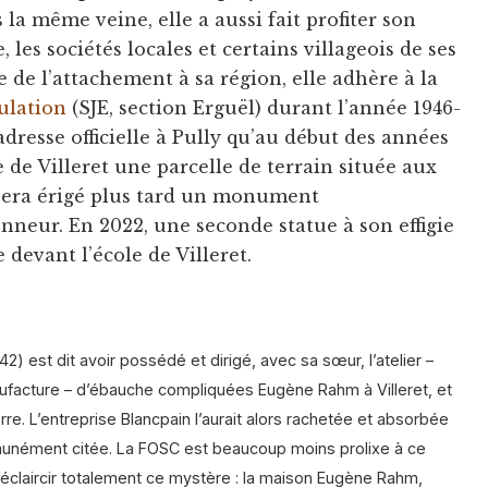
 la même veine, elle a aussi fait profiter son
le, les sociétés locales et certains villageois de ses
ne de l’attachement à sa région, elle adhère à la
ulation
(SJE, section Erguël) durant l’année 1946-
adresse officielle à Pully qu’au début des années
e de Villeret une parcelle de terrain située aux
 sera érigé plus tard un monument
eur. En 2022, une seconde statue à son effigie
 devant l’école de Villeret.
) est dit avoir possédé et dirigé, avec sa sœur, l’atelier –
facture – d’ébauche compliquées Eugène Rahm à Villeret, et
rre. L’entreprise Blancpain l’aurait alors rachetée et absorbée
munément citée. La FOSC est beaucoup moins prolixe à ce
’éclaircir totalement ce mystère : la maison Eugène Rahm,