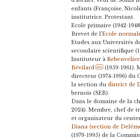
d'atelier. Veuf de Sonia n
enfants (Françoise, Nico
institutrice. Protestant.
Ecole primaire (1942-194
Brevet de l'
Ecole normale
Etudes aux Universités d
secondaire scientifique (1
Instituteur à
Rebeuvelier
Bévilard
(1959-1961). 
dhs
directeur (1974-1996) du
la section du
district de
bernois (SEB).
Dans le domaine de la ch
2024). Membre, chef de t
et organisateur du centen
Diana (section de Delém
(1979-1995) de la Commis