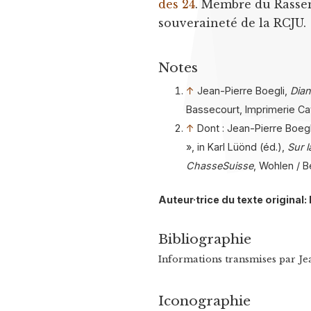
des 24
. Membre du Rassem
souveraineté de la RCJU.
Notes
↑
Jean-Pierre Boegli,
Dian
Bassecourt, Imprimerie Cat
↑
Dont : Jean-Pierre Boegl
», in Karl Lüönd (éd.),
Sur 
ChasseSuisse
, Wohlen / B
Auteur·trice du texte original:
Bibliographie
Informations transmises par Jea
Iconographie