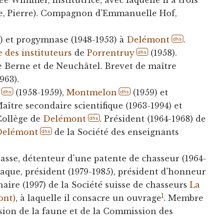
ée Wimmer, institutrice, avec laquelle il a trois
le, Pierre). Compagnon d'Emmanuelle Hof,
8) et progymnase (1948-1953) à
Delémont
.
dhs
 des instituteurs
de
Porrentruy
(1958).
dhs
e Berne et de Neuchâtel. Brevet de maître
963).
(1958-1959),
Montmelon
(1959) et
dhs
dhs
Maître secondaire scientifique (1963-1994) et
 Collège de
Delémont
. Président (1964-1968) de
dhs
 Delémont
de la Société des enseignants
dhs
asse, détenteur d'une patente de chasseur (1964-
raque, président (1979-1985), président d'honneur
aire (1997) de la Société suisse de chasseurs
La
1
ont)
, à laquelle il consacre un ouvrage
. Membre
sion de la faune et de la Commission des