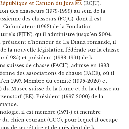
République et Canton du Jura
(RCJU).
dhs
on des chasseurs (1979-1999) au sein de la
ssienne des chasseurs (FCJC), dont il est
 Cofondateur (1993) de la Fondation
aturels (FJTN), qu’il administre jusqu’en 2004.
is président d'honneur de La Diana romande, il
 de la nouvelle législation fédérale sur la chasse
r (1985) et président (1988-1991) de la
ons suisses de chasse (FACH), admise en 1993
éenne des associations de chasse (FACE), où il
qu'en 1997. Membre du comité (1995-2026) et
du Musée suisse de la faune et de la chasse au
enstorf (BE). Président (1997-2000) de la
mande.
nologie, il est membre (1971-) et membre
 du chien courant (CCC), pour lequel il occupe
ons de secrétaire et de président de la