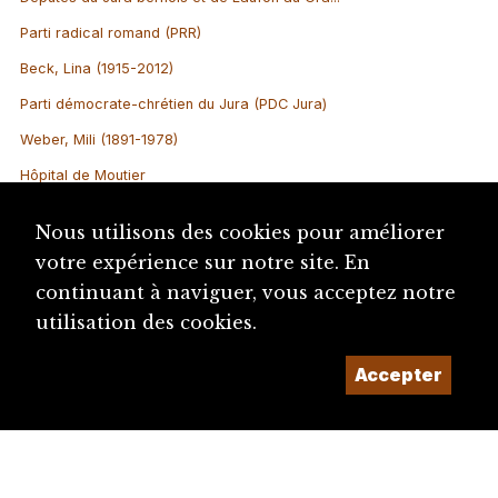
Parti radical romand (PRR)
Beck, Lina (1915-2012)
Parti démocrate-chrétien du Jura (PDC Jura)
Weber, Mili (1891-1978)
Hôpital de Moutier
Gobat, Marguerite (1870-1937)
Nous utilisons des cookies pour améliorer
Hôpital de Saint-Imier
votre expérience sur notre site. En
Sautebin (-Pousse), Marie-Thérèse (1947-)
continuant à naviguer, vous acceptez notre
utilisation des cookies.
Accepter