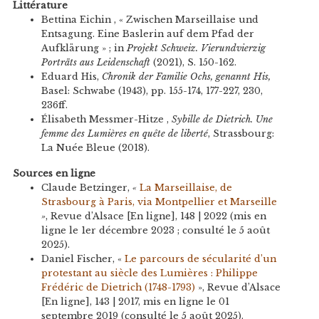
Littérature
Bettina Eichin , « Zwischen Marseillaise und
Entsagung. Eine Baslerin auf dem Pfad der
Aufklärung » ; in
Projekt Schweiz. Vierundvierzig
Porträts aus Leidenschaft
(2021), S. 150-162.
Eduard His,
Chronik der Familie Ochs, genannt His,
Basel: Schwabe (1943), pp. 155-174, 177-227, 230,
236ff.
Élisabeth Messmer-Hitze ,
Sybille de Dietrich. Une
femme des Lumières en quête de liberté
, Strassbourg:
La Nuée Bleue (2018).
Sources en ligne
Claude Betzinger,
«
La Marseillaise, de
Strasbourg à Paris, via Montpellier et Marseille
»
, Revue d’Alsace [En ligne], 148 | 2022 (mis en
ligne le 1er décembre 2023 ; consulté le 5 août
2025).
Daniel Fischer, «
Le parcours de sécularité d’un
protestant au siècle des Lumières : Philippe
Frédéric de Dietrich (1748-1793)
», Revue d’Alsace
[En ligne], 143 | 2017, mis en ligne le 01
septembre 2019 (consulté le 5 août 2025).