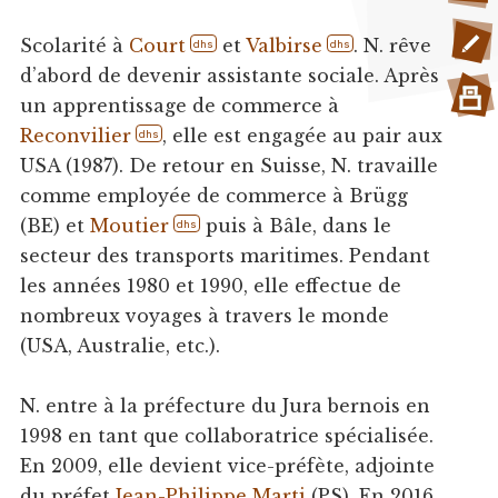
Scolarité à
Court
et
Valbirse
. N. rêve
dhs
dhs
d’abord de devenir assistante sociale. Après
un apprentissage de commerce à
Reconvilier
, elle est engagée au pair aux
dhs
USA (1987). De retour en Suisse, N. travaille
comme employée de commerce à Brügg
(BE) et
Moutier
puis à Bâle, dans le
dhs
secteur des transports maritimes. Pendant
les années 1980 et 1990, elle effectue de
nombreux voyages à travers le monde
(USA, Australie, etc.).
N. entre à la préfecture du Jura bernois en
1998 en tant que collaboratrice spécialisée.
En 2009, elle devient vice-préfète, adjointe
du préfet
Jean-Philippe Marti
(PS). En 2016,