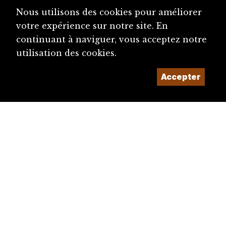
Fell-Doriot, Jeanne (1911-2005)
Nous utilisons des cookies pour améliorer
Presse (canton du Jura)
votre expérience sur notre site. En
Fiechter, Betty (1896-1971)
continuant à naviguer, vous acceptez notre
utilisation des cookies.
Députation du Jura bernois et de Bienne roma...
Accepter