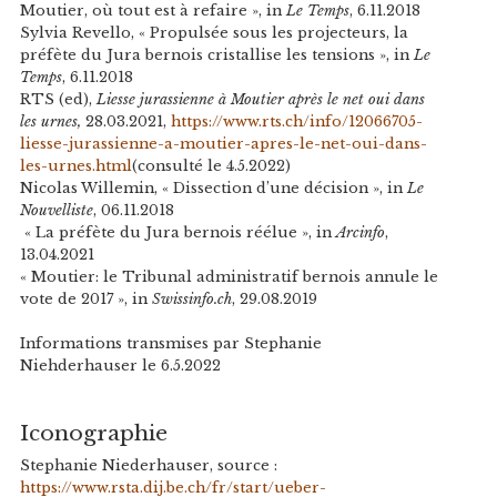
Moutier, où tout est à refaire », in
Le Temps
, 6.11.2018
Sylvia Revello, « Propulsée sous les projecteurs, la
préfète du Jura bernois cristallise les tensions », in
Le
Temps
, 6.11.2018
RTS (ed),
Liesse jurassienne à Moutier après le net oui dans
les urnes,
28.03.2021,
https://www.rts.ch/info/12066705-
liesse-jurassienne-a-moutier-apres-le-net-oui-dans-
les-urnes.html
(consulté le 4.5.2022)
Nicolas Willemin, « Dissection d’une décision », in
Le
Nouvelliste
, 06.11.2018
« La préfète du Jura bernois réélue », in
Arcinfo
,
13.04.2021
« Moutier: le Tribunal administratif bernois annule le
vote de 2017 », in
Swissinfo.ch
, 29.08.2019
Informations transmises par Stephanie
Niehderhauser le 6.5.2022
Iconographie
Stephanie Niederhauser, source :
https://www.rsta.dij.be.ch/fr/start/ueber-