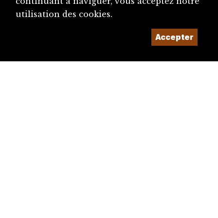
continuant à naviguer, vous acceptez notre
utilisation des cookies.
Accepter
diju@diju.ch
Proposer une notice
Un projet de la