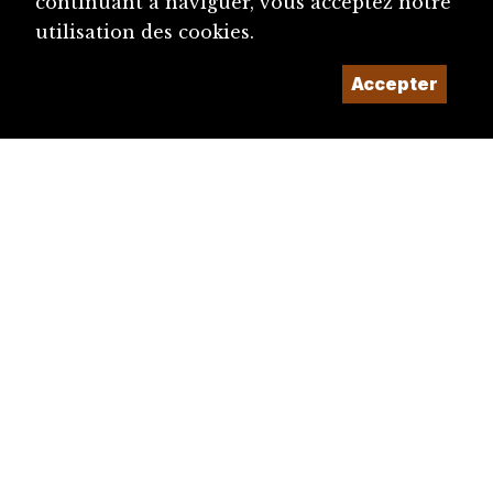
continuant à naviguer, vous acceptez notre
utilisation des cookies.
Accepter
diju@diju.ch
Proposer une notice
Un projet de la