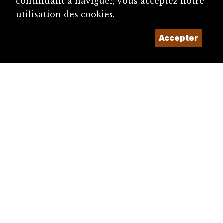
continuant à naviguer, vous acceptez notre
utilisation des cookies.
Accepter
diju@diju.ch
Proposer une notice
Un projet de la