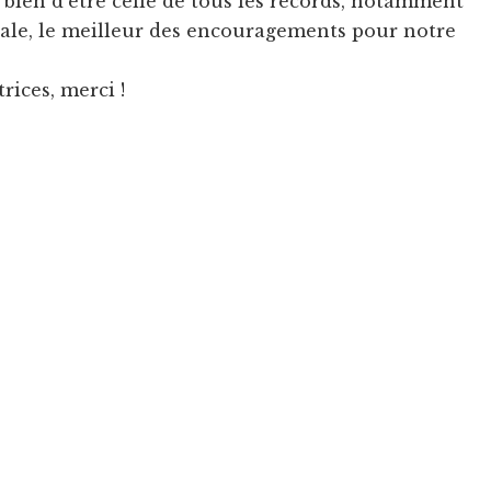
 bien d'être celle de tous les records, notamment
bale, le meilleur des encouragements pour notre
trices, merci !