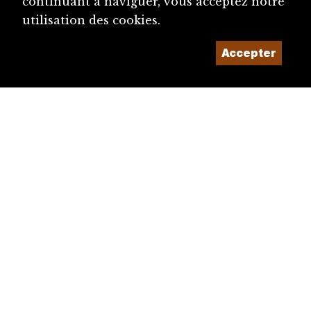
continuant à naviguer, vous acceptez notre
utilisation des cookies.
Accepter
diju@diju.ch
Proposer une notice
Un projet de la