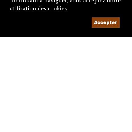
continuant à naviguer, vous acceptez notre
utilisation des cookies.
Accepter
diju@diju.ch
Proposer une notice
Un projet de la