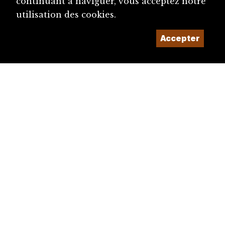
continuant à naviguer, vous acceptez notre
utilisation des cookies.
Accepter
diju@diju.ch
Proposer une notice
Un projet de la