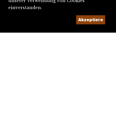
unserer Verwendung von Cookies
einverstanden.
Akzeptiere
diju@diju.ch
Artikel einreichen
Ein Projekt der