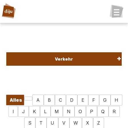
Verkehr
Alles
A
B
C
D
E
F
G
H
I
J
K
L
M
N
O
P
Q
R
S
T
U
V
W
X
Z