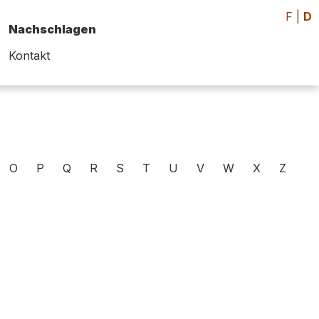
F
|
D
Nachschlagen
Kontakt
O
P
Q
R
S
T
U
V
W
X
Z