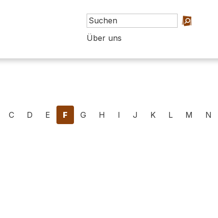
Über uns
C
D
E
F
G
H
I
J
K
L
M
N