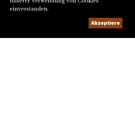
unserer Verwendung von Cookies
einverstanden.
Akzeptiere
diju@diju.ch
Artikel einreichen
Ein Projekt der