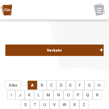
Verkehr
Alles
A
B
C
D
E
F
G
H
I
J
K
L
M
N
O
P
Q
R
S
T
U
V
W
X
Z