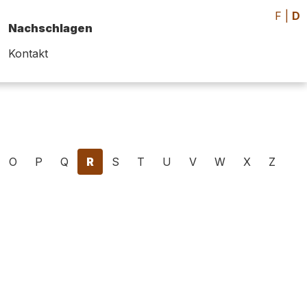
F
|
D
Nachschlagen
Kontakt
O
P
Q
R
S
T
U
V
W
X
Z