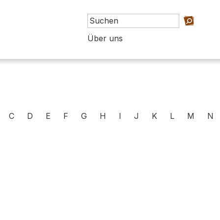
Über uns
C
D
E
F
G
H
I
J
K
L
M
N