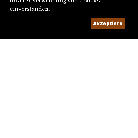
unserer Verwendung von Cookies
einverstanden.
Akzeptiere
diju@diju.ch
Artikel einreichen
Ein Projekt der