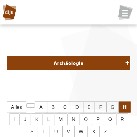
Archäologie
Alles
A
B
C
D
E
F
G
H
I
J
K
L
M
N
O
P
Q
R
S
T
U
V
W
X
Z