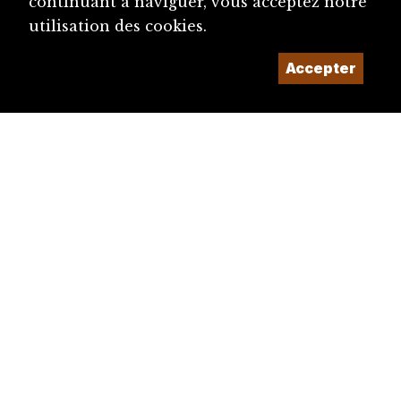
continuant à naviguer, vous acceptez notre
utilisation des cookies.
Accepter
diju@diju.ch
Proposer une notice
Un projet de la