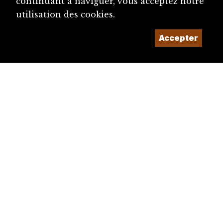
continuant à naviguer, vous acceptez notre
utilisation des cookies.
Accepter
diju@diju.ch
Proposer une notice
Un projet de la