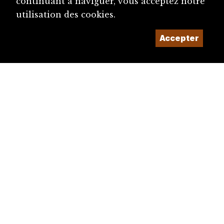
continuant à naviguer, vous acceptez notre
utilisation des cookies.
Accepter
diju@diju.ch
Proposer une notice
Un projet de la