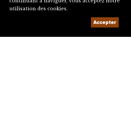
continuant à naviguer, vous acceptez notre
utilisation des cookies.
Accepter
diju@diju.ch
Proposer une notice
Un projet de la