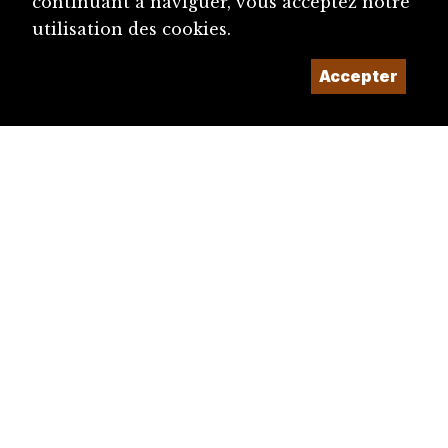
continuant à naviguer, vous acceptez notre
utilisation des cookies.
Accepter
diju@diju.ch
Proposer une notice
Un projet de la